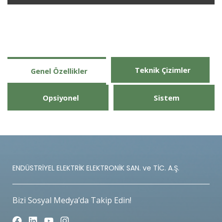
Teknik Çizimler
Genel Özellikler
Opsiyonel
Sistem
ENDÜSTRİYEL ELEKTRİK ELEKTRONİK SAN. ve TİC. A.Ş.
Bizi Sosyal Medya’da Takip Edin!
F
L
Y
I