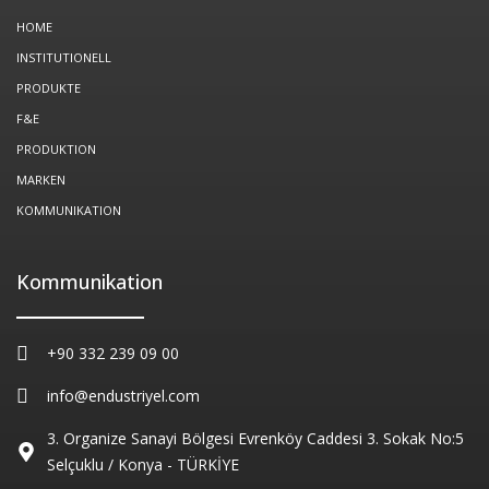
k
n
a
m
HOME
INSTITUTIONELL
PRODUKTE
F&E
PRODUKTION
MARKEN
KOMMUNIKATION
Kommunikation
+90 332 239 09 00
info@endustriyel.com
3. Organize Sanayi Bölgesi Evrenköy Caddesi 3. Sokak No:5
Selçuklu / Konya - TÜRKİYE