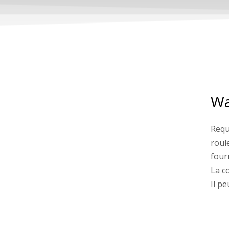
Wa
Requ
roul
four
La c
Il p