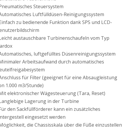
 Pneumatisches Steuersystem
 Automatisches Luftfülldüsen-Reinigungssystem
 Einfach zu bedienende Funktion dank SPS und LCD-
enutzerbildschirm
 Leicht austauschbare Turbinenschaufeln vom Typ
ardox
 Automatisches, luftgefülltes Düsenreinigungssystem
 Minimaler Arbeitsaufwand durch automatisches
eutelfreigabesystem
 Anschluss für Filter (geeignet für eine Absaugleistung
on 1.000 m3/Stunde)
 Mit elektronischer Wägesteuerung (Tara, Reset)
 Langlebige Lagerung in der Turbine
 Für den Sackfüllförderer kann ein zusätzliches
ntergestell eingesetzt werden
 Möglichkeit, die Chassisskala über die Füße einzustellen