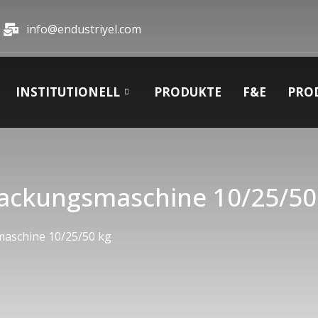
info@endustriyel.com
INSTITUTIONELL
PRODUKTE
F&E
PRO
packungsmaschine 10/25/50
maschine 10/25/50 kg