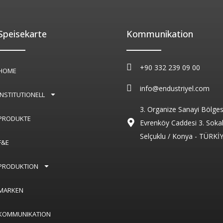
Speisekarte
Kommunikation
+90 332 239 09 00
HOME
info@endustriyel.com
INSTITUTIONELL
3. Organize Sanayi Bölges
PRODUKTE
Evrenköy Caddesi 3. Soka
Selçuklu / Konya - TÜRKİ
F&E
PRODUKTION
MARKEN
KOMMUNIKATION