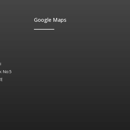
Google Maps
i
k No:5
YE