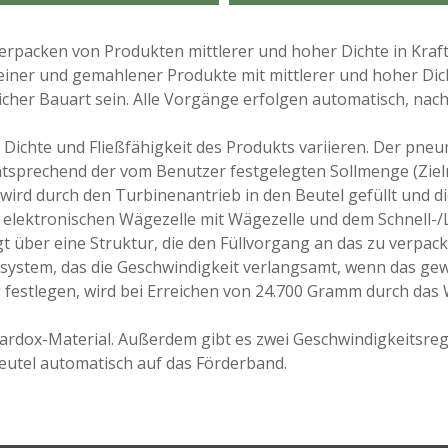
rpacken von Produkten mittlerer und hoher Dichte in Kraftp
iner und gemahlener Produkte mit mittlerer und hoher Dic
icher Bauart sein. Alle Vorgänge erfolgen automatisch, na
 Dichte und Fließfähigkeit des Produkts variieren. Der pn
ntsprechend der vom Benutzer festgelegten Sollmenge (Zielm
rd durch den Turbinenantrieb in den Beutel gefüllt und die
lektronischen Wägezelle mit Wägezelle und dem Schnell-/L
t über eine Struktur, die den Füllvorgang an das zu verpac
lsystem, das die Geschwindigkeit verlangsamt, wenn das gew
g festlegen, wird bei Erreichen von 24.700 Gramm durch das
rdox-Material. Außerdem gibt es zwei Geschwindigkeitsregul
Beutel automatisch auf das Förderband.