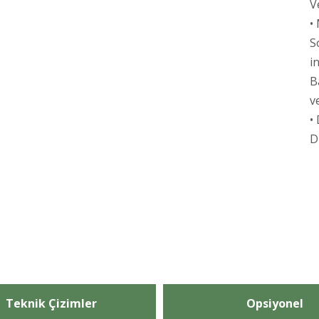
V
•
S
i
B
v
•
D
Teknik Çizimler
Opsiyonel