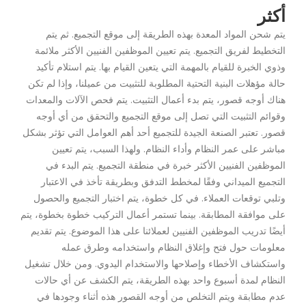
أكثر
يتم شحن المواد المعدة بهذه الطريقة إلى موقع التجميع. ثم يتم
التخطيط لفريق التجميع. يتم تعيين الموظفين الفنيين الأكثر ملائمة
وذوي الخبرة للقيام بالمهمة التي يتعين القيام بها. يتم استلام تأكيد
حالة مؤهلات البنية التحتية المطلوبة للتثبيت من عميلنا، وإذا لم تكن
هناك أوجه قصور، يتم بدء أعمال التثبيت. يتم فحص الآلات والمعدات
وقوائم التثبيت التي تصل إلى موقع التجميع والتحقق من أي أوجه
قصور. تعتبر الصنعة الجيدة للتجميع أحد أهم العوامل التي تؤثر بشكل
مباشر على عمر النظام وأداء النظام. ولهذا السبب، يتم تعيين
الموظفين الفنيين الأكثر خبرة في منطقة التجميع. يتم البدء في
التجميع الميداني وفقًا لمخطط التدفق وبطريقة تأخذ في الاعتبار
وتلبي توقعات العملاء. في كل خطوة، يتم اختبار التجميع والحصول
على موافقة المطابقة. بينما تستمر أعمال التركيب خطوة بخطوة، يتم
أيضًا تدريب الموظفين الفنيين لعملائنا على هذا الموضوع. يتم تقديم
معلومات حول فتح وإغلاق النظام واستخدامه وطرق عمله
واستكشاف الأخطاء وإصلاحها والاستخدام اليدوي. ومن خلال تشغيل
النظام لمدة أسبوع واحد بهذه الطريقة، يتم الكشف عن أي حالات
عدم مطابقة ويتم التخلص من أوجه القصور هذه أثناء وجودها في